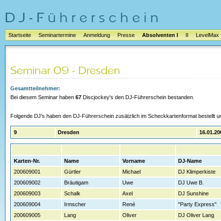
Startseite
Seminartermine
Anmeldung
Presse
Absolventen I
II
LevelMax 
Gesamtteilnehmer:
Bei diesem Seminar haben
67
Discjockey's den DJ-Führerschein bestanden.
Folgende DJ's haben den DJ-Führerschein zusätzlich im Scheckkartenformat bestellt un
9
Dresden
16.01.20
Karten-Nr.
Name
Vorname
DJ-Name
200609001
Gürtler
Michael
DJ Klimperkiste
200609002
Bräutigam
Uwe
DJ Uwe B.
200609003
Schalk
Axel
DJ Sunshine
200609004
Irmscher
René
"Party Express"
200609005
Lang
Oliver
DJ Oliver Lang