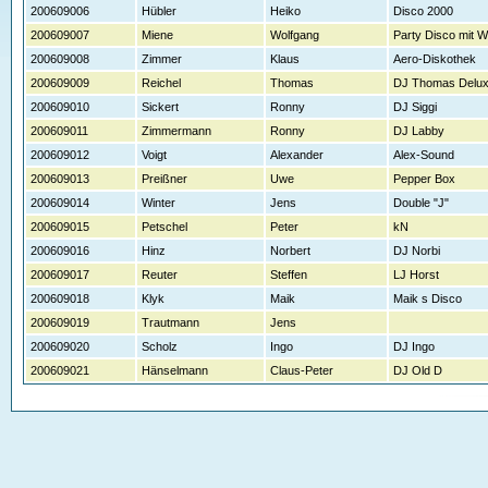
200609006
Hübler
Heiko
Disco 2000
200609007
Miene
Wolfgang
Party Disco mit W
200609008
Zimmer
Klaus
Aero-Diskothek
200609009
Reichel
Thomas
DJ Thomas Delu
200609010
Sickert
Ronny
DJ Siggi
200609011
Zimmermann
Ronny
DJ Labby
200609012
Voigt
Alexander
Alex-Sound
200609013
Preißner
Uwe
Pepper Box
200609014
Winter
Jens
Double "J"
200609015
Petschel
Peter
kN
200609016
Hinz
Norbert
DJ Norbi
200609017
Reuter
Steffen
LJ Horst
200609018
Klyk
Maik
Maik s Disco
200609019
Trautmann
Jens
200609020
Scholz
Ingo
DJ Ingo
200609021
Hänselmann
Claus-Peter
DJ Old D