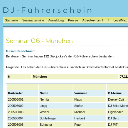
Startseite
Seminartermine
Anmeldung
Presse
Absolventen I
II
LevelMax 
Gesamtteilnehmer:
Bei diesem Seminar haben
132
Discjockey's den DJ-Führerschein bestanden.
Folgende DJ's haben den DJ-Führerschein zusätzlich im Scheckkartenformat bestellt un
6
München
07.11
Karten-Nr.
Name
Vorname
DJ-Name
200506001
Nemitz
Klaus
Deejay Cult
200506002
Lingg
Stefan
DJ Mike Mori
200506003
Weichl
Michael
Highlander
200506004
Schleibinger
Herbert
DJ Bertl
200506005
Schuster
Peter
DJ PITI