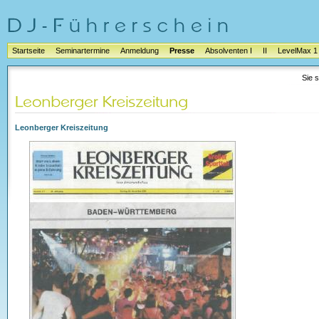
Startseite
Seminartermine
Anmeldung
Presse
Absolventen I
II
LevelMax 1
Sie s
Leonberger Kreiszeitung