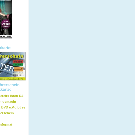
karte:
hrerschein
karte:
bereits Ihren DJ-
in gemacht
 BVD e.V.gibt es
erschein
nformat!