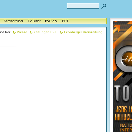
Seminarbilder
TV Bilder
BVD e.V.
BDT
ind hier:
Presse
Zeitungen E - L
Leonberger Kreiszeitung