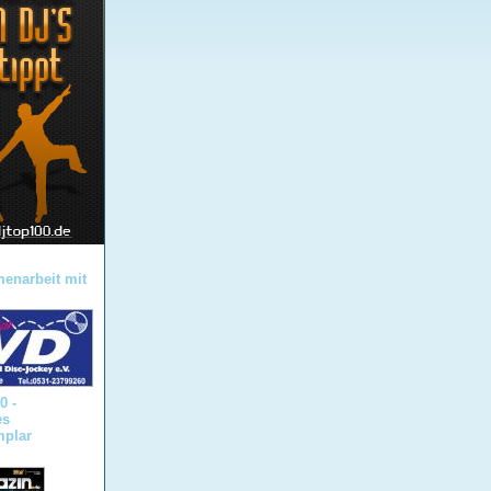
enarbeit mit
0 -
es
mplar