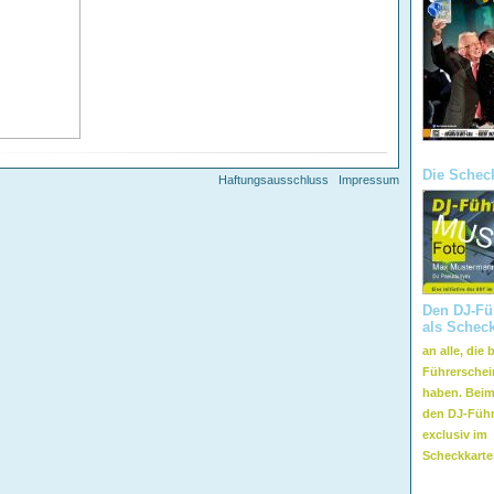
Die Scheck
Haftungsausschluss
Impressum
Den DJ-Fü
als Scheck
an alle, die 
Führersche
haben. Beim
den DJ-Führ
exclusiv im
Scheckkarte